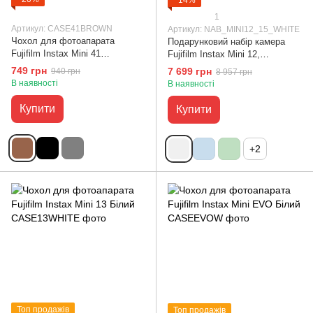
1
Артикул: CASE41BROWN
Артикул: NAB_MINI12_15_WHITE
Чохол для фотоапарата
Подарунковий набір камера
Fujifilm Instax Mini 41
Fujifilm Instax Mini 12,
Коричневий
Фотопапір 20 шт, Чохол,
749 грн
7 699 грн
940 грн
8 957 грн
Фотоальбом на 64 фото,
В наявності
В наявності
Додаткові аксесуари
(фоторамки, лінзи) Білий
Купити
Купити
+2
Топ продажів
Топ продажів