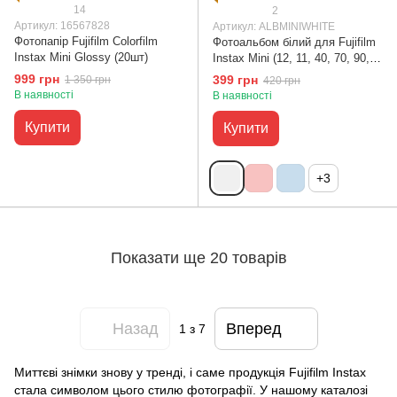
14
2
Артикул: 16567828
Артикул: ALBMINIWHITE
Фотопапір Fujifilm Colorfilm
Фотоальбом білий для Fujifilm
Instax Mini Glossy (20шт)
Instax Mini (12, 11, 40, 70, 90,
99, EVO, Link, Liplay) Polaroid
999 грн
399 грн
1 350 грн
420 грн
300, Z2300 на 64 фото
В наявності
В наявності
Купити
Купити
+3
Показати ще 20 товарів
Назад
Вперед
1
з 7
Миттєві знімки знову у тренді, і саме продукція Fujifilm Instax
стала символом цього стилю фотографії. У нашому каталозі