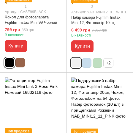
1
3
Артикул: CASE99BLACK
Артикул: NAB_MINI12_01_WHITE
Чохол для фотоапарата
Набір камера Fujifilm Instax
Fujifilm Instax Mini 99 Чорний
Mini 12, Фотопапір 10шт,
Чохол, Фотоальбом 64 фото
799 грн
6 499 грн
850 грн
7 357 грн
Білий
В наявності
В наявності
Купити
Купити
+2
Топ продажів
Топ продажів