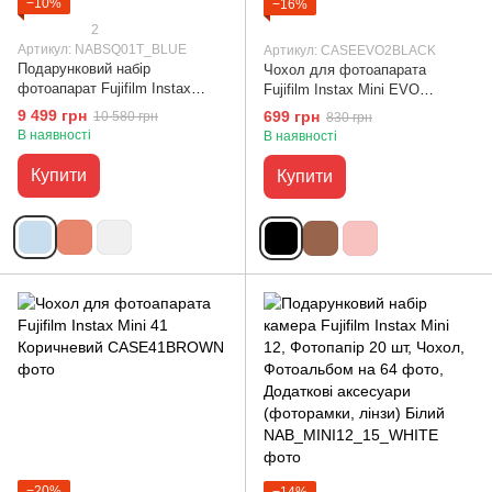
−10%
−16%
2
Артикул: NABSQ01T_BLUE
Артикул: CASEEVO2BLACK
Подарунковий набір
Чохол для фотоапарата
фотоапарат Fujifilm Instax
Fujifilm Instax Mini EVO
Square SQ1, Фотопапір 20 шт,
вертикальний Чорний
9 499 грн
699 грн
10 580 грн
830 грн
Прозорий чохол, Фотоальбом
В наявності
В наявності
80 фото Блакитний
Купити
Купити
−20%
−14%