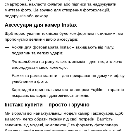
смартфона, накласти фільтри або підписи та надрукувати
миттєве фото. Це зручно для створення фотоколекцій,
подарунків або декору.
Аксесуари для камер Instax
Щоб користування технікою було комфортним і стильним, ми
пропонуємо великий вибір аксесуарів:
Чохли для фотоапарата Instax – захищають від пилу,
подряпин та легких ударів;
Фотоальбоми на різну кількість знімків – для тих, хто хоче
впорядкувати свою колекцію;
Рамки та рамки-магніти – для прикрашання дому чи офісу
улюбленими фото;
Картриджі з оригінальним фотопапером Fujifilm – гарантія
яскравих кольорів і довговічності знімків.
Інстакс купити – просто і зручно
Ми зібрали всі найактуальніші моделі камер і аксесуарів, щоб
ви могли легко обрати техніку під свої потреби. Вартість
залежить від моделі, комплектації та формату фотопаперу.
Для зручності в каталозі вказана актуальна Інстакс ціна, щоб