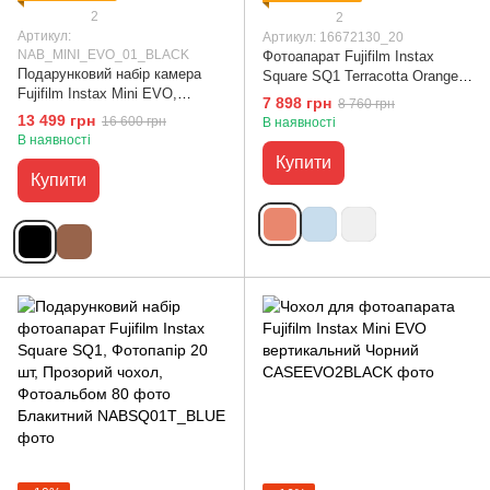
2
2
Артикул:
Артикул: 16672130_20
NAB_MINI_EVO_01_BLACK
Фотоапарат Fujifilm Instax
Подарунковий набір камера
Square SQ1 Terracotta Orange +
Fujifilm Instax Mini EVO,
фотопапір на 20 аркушів
7 898 грн
8 760 грн
Фотопапір 20 шт, Чохол,
13 499 грн
16 600 грн
В наявності
Фотоальбом 108 фото Чорний
В наявності
Купити
Купити