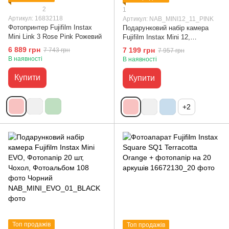
2
1
Артикул: 16832118
Артикул: NAB_MINI12_11_PINK
Фотопринтер Fujifilm Instax
Подарунковий набір камера
Mini Link 3 Rose Pink Рожевий
Fujifilm Instax Mini 12,
Фотопапір 20шт, Чохол,
6 889 грн
7 199 грн
7 743 грн
7 957 грн
Фотоальбом на 64 фото, Набір
В наявності
В наявності
фоторамок (10 шт) з
прищепками Рожевий
Купити
Купити
+2
Топ продажів
Топ продажів