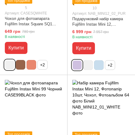
Топ продажів
Топ продажів
5
10
Артикул: CASESQWHITE
Артикул: NAB_MINI12_02_PUR
Чохол для фотоапарата
Подарунковий набір камера
Fujifilm Instax Square SQ1
Fujifilm Instax Mini 12,
Білий
Фотопапір 20шт, Чохол,
649 грн
6 999 грн
780 грн
7 957 грн
Фотоальбом 64 фото
В наявності
В наявності
Фіолетовий
Купити
Купити
+2
+2
Топ продажів
Топ продажів