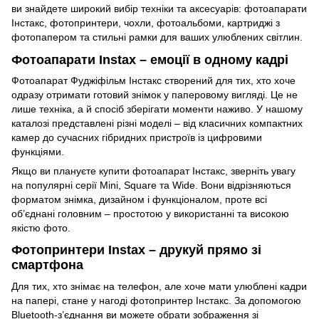
ви знайдете широкий вибір техніки та аксесуарів: фотоапарати
Інстакс, фотопринтери, чохли, фотоальбоми, картриджі з
фотопапером та стильні рамки для ваших улюблених світлин.
Фотоапарати Instax – емоції в одному кадрі
Фотоапарат Фуджіфільм Інстакс створений для тих, хто хоче
одразу отримати готовий знімок у паперовому вигляді. Це не
лише техніка, а й спосіб зберігати моменти наживо. У нашому
каталозі представлені різні моделі – від класичних компактних
камер до сучасних гібридних пристроїв із цифровими
функціями.
Якщо ви плануєте купити фотоапарат Інстакс, зверніть увагу
на популярні серії Mini, Square та Wide. Вони відрізняються
форматом знімка, дизайном і функціоналом, проте всі
об’єднані головним – простотою у використанні та високою
якістю фото.
Фотопринтери Instax – друкуй прямо зі
смартфона
Для тих, хто знімає на телефон, але хоче мати улюблені кадри
на папері, стане у нагоді фотопринтер Інстакс. За допомогою
Bluetooth-з’єднання ви можете обрати зображення зі