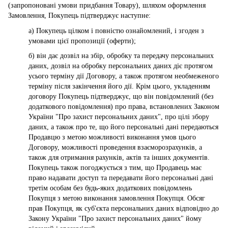
(запропоновані умови придбання Товару), шляхом оформлення
Замовлення, Покупець підтверджує наступне:
а) Покупець цілком і повністю ознайомлений, і згоден з
умовами цієї пропозиції (оферти);
б) він дає дозвіл на збір, обробку та передачу персональних
даних, дозвіл на обробку персональних даних діє протягом
усього терміну дії Договору, а також протягом необмеженого
терміну після закінчення його дії. Крім цього, укладенням
договору Покупець підтверджує, що він повідомлений (без
додаткового повідомлення) про права, встановлених Законом
України "Про захист персональних даних", про цілі збору
даних, а також про те, що його персональні дані передаються
Продавцю з метою можливості виконання умов цього
Договору, можливості проведення взаєморозрахунків, а
також для отримання рахунків, актів та інших документів.
Покупець також погоджується з тим, що Продавець має
право надавати доступ та передавати його персональні дані
третім особам без будь-яких додаткових повідомлень
Покупця з метою виконання замовлення Покупця. Обсяг
прав Покупця, як суб'єкта персональних даних відповідно до
Закону України "Про захист персональних даних" йому