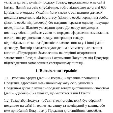
укласти договір купівлі-продажу Товару, представленого на сайті
Instant. Даний договір є публічним, тобто відповідно до статті 633
Цивільного кодексу України, його умови є однаковими для всіх
покупців незалежно від їх статусу (фізична особа, юридична особа,
фізична особа-підприємець) без надання переваги одному покупцю
перед іншим. Шляхом укладення цього Договору покупець в
повному обсязі приймає умови та порядок оформлення замовлення,
оплати товару, доставки товару, повернення товару,
відповідальності за недобросовісне замовлення та усі інші умови
договору. Договір вважається укладеним з моменту натискання
кнопки «Підтвердити Замовлення» на сторінці оформлення
замовлення в Розділі «Кошик» і отримання Покупцем від Продавця
підтвердження замовлення в електронному вигляді.
1. Визначення термінів
1.1. Публічна оферта (далі - «Оферта») - публічна пропозиція
Продавця, адресована невизначеному колу осіб, укласти з
Продавцем договір купівлі-продажу товару дистанційним способом
(далі - «Договір») на умовах, що містяться в цій Оферті.
1.2. Товар або Послуга – об'єкт угоди сторін, який був обраний
покупцем на сайті Інтернет-магазину та поміщений у кошик, або
вже придбаний Покупцем у Продавця дистанційним способом.