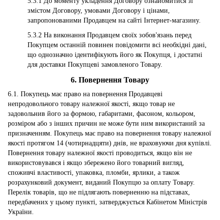
5.3.1 До моменту укладення Договору ознайомитися зі
змістом Договору, умовами Договору і цінами,
запропонованими Продавцем на сайті Інтернет-магазину.
5.3.2 На виконання Продавцем своїх зобов'язань перед
Покупцем останній повинен повідомити всі необхідні дані,
що однозначно ідентифікують його як Покупця, і достатні
для доставки Покупцеві замовленого Товару.
6. Повернення Товару
6.1. Покупець має право на повернення Продавцеві
непродовольчого товару належної якості, якщо товар не
задовольнив його за формою, габаритами, фасоном, кольором,
розміром або з інших причин не може бути ним використаний за
призначенням. Покупець має право на повернення товару належної
якості протягом 14 (чотирнадцяти) днів, не враховуючи дня купівлі.
Повернення товару належної якості проводиться, якщо він не
використовувався і якщо збережено його товарний вигляд,
споживчі властивості, упаковка, пломби, ярлики, а також
розрахунковий документ, виданий Покупцю за оплату Товару.
Перелік товарів, що не підлягають поверненню на підставах,
передбачених у цьому пункті, затверджується Кабінетом Міністрів
України.