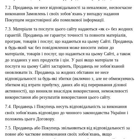
7.2. Продавець не несе відповідальності за неналежне, несвоєчасне
виконання Замовлень і своїх зобов’язань у випадку надання
Покупцем недостовірної або помилкової інформації.
7.3. Матеріали та послуги цього сайту надаються «як є» без жодних
гарантій. Продавець не гарантує точності та повноти матеріалів,
програм, товарів і послуг, що надаються на цьому Сайті. Продавець
в будь-який час без повідомлення може вносити зміни до
матеріалів, товарів і послуг, що надаються на цьому Сайті, а також
до згаданих у них продуктів і цін. У разі якщо матеріали та
послуги на цьому Сайті застаріють, Продавець не зобов'язаний
оновлювати їх. Продавець за жодних обставин не несе
відповідальності за будь-які збитки (включно з, але не обмежуючись
збитком від втрати прибутку, даних або від переривання ділової
активності), що виникли внаслідок використання, неможливості
використання або результатів використання цього сайту.
7.4. Продавець і Покупець несуть відповідальність за виконання
своїх зобов'язань відповідно до чинного законодавства України і
положень цього Договору.
7.5. Продавець або Покупець звільняються від відповідальності за
повне або часткове невиконання своїх зобов'язань, якщо