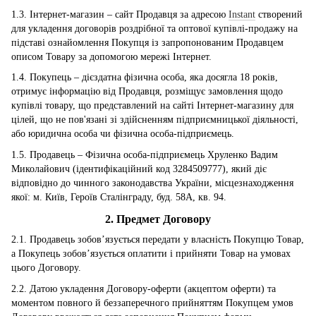
1.3. Інтернет-магазин – сайт Продавця за адресою
Instant
створений
для укладення договорів роздрібної та оптової купівлі-продажу на
підставі ознайомлення Покупця із запропонованим Продавцем
описом Товару за допомогою мережі Інтернет.
1.4. Покупець – дієздатна фізична особа, яка досягла 18 років,
отримує інформацію від Продавця, розміщує замовлення щодо
купівлі товару, що представлений на сайті Інтернет-магазину для
цілей, що не пов'язані зі здійсненням підприємницької діяльності,
або юридична особа чи фізична особа-підприємець.
1.5. Продавець – Фізична особа-підприємець Хруленко Вадим
Миколайович (ідентифікаційний код 3284509777), який діє
відповідно до чинного законодавства України, місцезнаходження
якої: м. Київ, Героїв Сталінграду, буд. 58А, кв. 94.
2. Предмет Договору
2.1. Продавець зобов’язується передати у власність Покупцю Товар,
а Покупець зобов’язується оплатити і прийняти Товар на умовах
цього Договору.
2.2. Датою укладення Договору-оферти (акцептом оферти) та
моментом повного й беззаперечного прийняттям Покупцем умов