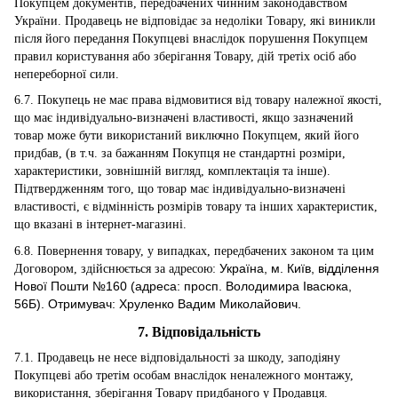
Покупцем документів, передбачених чинним законодавством
України. Продавець не відповідає за недоліки Товару, які виникли
після його передання Покупцеві внаслідок порушення Покупцем
правил користування або зберігання Товару, дій третіх осіб або
непереборної сили.
6.7. Покупець не має права відмовитися від товару належної якості,
що має індивідуально-визначені властивості, якщо зазначений
товар може бути використаний виключно Покупцем, який його
придбав, (в т.ч. за бажанням Покупця не стандартні розміри,
характеристики, зовнішній вигляд, комплектація та інше).
Підтвердженням того, що товар має індивідуально-визначені
властивості, є відмінність розмірів товару та інших характеристик,
що вказані в інтернет-магазині.
6.8. Повернення товару, у випадках, передбачених законом та цим
Україна, м. Київ, відділення
Договором, здійснюється за адресою:
Нової Пошти №160 (адреса: просп. Володимира Івасюка,
56Б). Отримувач: Хруленко Вадим Миколайович.
7. Відповідальність
7.1. Продавець не несе відповідальності за шкоду, заподіяну
Покупцеві або третім особам внаслідок неналежного монтажу,
використання, зберігання Товару придбаного у Продавця.