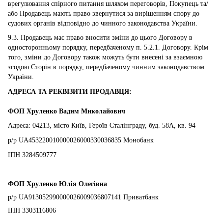
врегулювання спірного питання шляхом переговорів, Покупець та/
або Продавець мають право звернутися за вирішенням спору до
судових органів відповідно до чинного законодавства України.
9.3. Продавець має право вносити зміни до цього Договору в
односторонньому порядку, передбаченому п. 5.2.1. Договору. Крім
того, зміни до Договору також можуть бути внесені за взаємною
згодою Сторін в порядку, передбаченому чинним законодавством
України.
АДРЕСА ТА РЕКВІЗИТИ ПРОДАВЦЯ:
ФОП
Хруленко Вадим Миколайович
Адреса: 04213, місто Київ, Героїв Сталінграду, буд. 58А, кв. 94
р/р UA453220010000026000330036835 Монобанк
ІПН 3284509777
ФОП Хруленко Юлія Олегівна
р/р UA913052990000026009036807141 Приватбанк
ІПН 3303116806