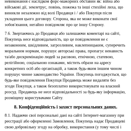
невиконання є наслідком форс-мажорних обставин як: війна або
військові дії, землетрус, повінь, пожежа та інші стихійні лиха, що
виникли незалежно від волі Продавця і / або Покупця після
укладення цього договору. Сторона, яка не може виконати свої
зобов'язання, негайно повідомляє про це іншу Сторону.
7.6. Звертаючись до Продавця або залишаючи коментарі на сайті,
Покупець несе відповідальність, що це повідомлення не є
незаконним, шкідливим, загрозливим, наклепницьким, суперечить
моральним нормам, порушує авторські права, пропагує ненависть
та/або дискримінацію людей за расовою, етнічною, статевою,
релігійною, соціальною ознаками, містить образи на адресу
конкретних осіб або організацій, а також будь-яким іншим чином
порушує чинне законодавство України. Покупець погоджується, що
будь-яке повідомлення Покупця Продавець може видаляти без
згоди Покупця, а також безоплатно використовувати на власний
розсуд. Продавець не несе відповідальності за будь-яку інформацію,
розміщену користувачами Сайту.
8. Конфіденційність і захист персональних даних.
8.1. Надаючи свої персональні дані на сайті Інтернет-магазину при
реєстрації або оформленні Замовлення, Покупець надає Продавцеві
свою добровільну згоду на обробку, використання (у тому числі і