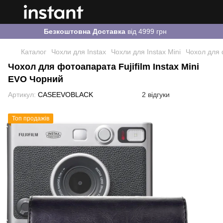
Безкоштовна Доставка
від 4999 грн
Каталог
Чохли для Instax
Чохли для Instax Mini
Чохол для 
Чохол для фотоапарата Fujifilm Instax Mini
EVO Чорний
Артикул:
CASEEVOBLACK
2 відгуки
Топ продажів