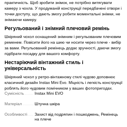
практичність. Щоб зробити знімок, не потрібно витягувати
камеру з чохла. У продуманій конструкції передбачені отвори і
точки доступу, що дають змогу робити моментальні знімки, не
знімаючи камеру.
Регульований і знімний плечовий ремінь
Шкіряний чохол оснащений знімним і регульованим плечовим
ременем. Повісити його на шию чи носити через плече - вибір
за вами. Регульований ремінець додає зручності, даючи змогу
підібрати посадку для вашого комфорту.
Нестаріючий вінтажний стиль і
універсальність
Шкіряний чохол у ретро-вінтажному стилі чудово доповнює
класичний дизайн Instax Mini Evo. Міцність і легкість конструкції
роблять його чудовим помічником у ваших фотопригодах.
Сумісність
Instax Mini EVO
Матеріал
Штучна шкіра
Особливості
Захист від подряпин і пошкоджень, Ремінець
на плече