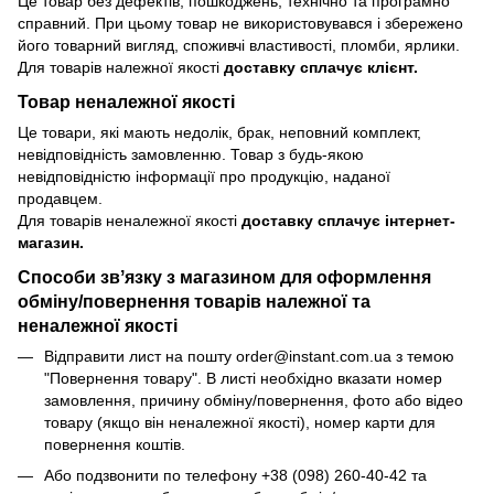
Це товар без дефектів, пошкоджень, технічно та програмно
справний. При цьому товар не використовувався і збережено
його товарний вигляд, споживчі властивості, пломби, ярлики.
Для товарів належної якості
доставку сплачує клієнт.
Товар неналежної якості
Це товари, які мають недолік, брак, неповний комплект,
невідповідність замовленню. Товар з будь-якою
невідповідністю інформації про продукцію, наданої
продавцем.
Для товарів неналежної якості
доставку сплачує інтернет-
магазин.
Способи звʼязку з магазином для оформлення
обміну/повернення товарів належної та
неналежної якості
Відправити лист на пошту order@instant.com.ua з темою
"Повернення товару". В листі необхідно вказати номер
замовлення, причину обміну/повернення, фото або відео
товару (якщо він неналежної якості), номер карти для
повернення коштів.
Або подзвонити по телефону +38 (098) 260-40-42 та