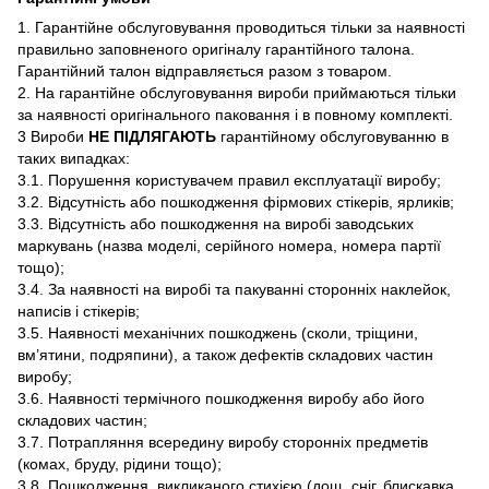
1. Гарантійне обслуговування проводиться тільки за наявності
правильно заповненого оригіналу гарантійного талона.
Гарантійний талон відправляється разом з товаром.
2. На гарантійне обслуговування вироби приймаються тільки
за наявності оригінального паковання і в повному комплекті.
3 Вироби
НЕ ПІДЛЯГАЮТЬ
гарантійному обслуговуванню в
таких випадках:
3.1. Порушення користувачем правил експлуатації виробу;
3.2. Відсутність або пошкодження фірмових стікерів, ярликів;
3.3. Відсутність або пошкодження на виробі заводських
маркувань (назва моделі, серійного номера, номера партії
тощо);
3.4. За наявності на виробі та пакуванні сторонніх наклейок,
написів і стікерів;
3.5. Наявності механічних пошкоджень (сколи, тріщини,
вм’ятини, подряпини), а також дефектів складових частин
виробу;
3.6. Наявності термічного пошкодження виробу або його
складових частин;
3.7. Потрапляння всередину виробу сторонніх предметів
(комах, бруду, рідини тощо);
3.8. Пошкодження, викликаного стихією (дощ, сніг, блискавка,