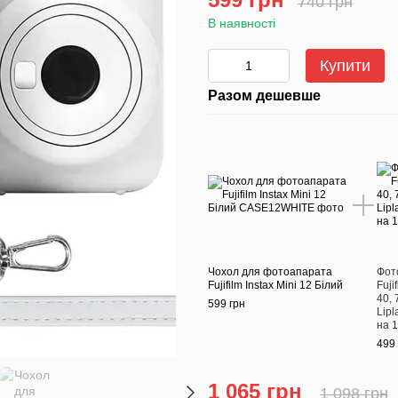
740 грн
В наявності
Купити
Разом дешевше
Чохол для фотоапарата
Фот
Fujifilm Instax Mini 12 Білий
Fuji
40, 
599 грн
Lipl
на 
499 
1 065 грн
1 098 грн