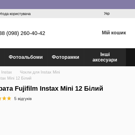
Укр
Угода користувача
38 (098) 260-40-42
Мій кошик
Інші
Фотоальбоми
Фоторамки
аксесуари
 Instax
Чохли для Instax Mini
tax Mini 12 Білий
та Fujifilm Instax Mini 12 Білий
5 відгуків