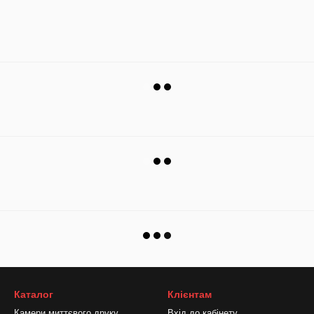
Каталог
Клієнтам
Камери миттєвого друку
Вхід до кабінету