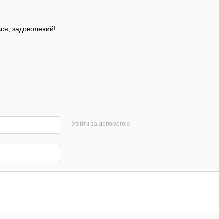
ься, задоволений!
Увійти за допомогою