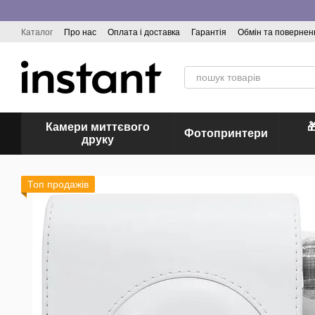
Перейти до основного контенту
Каталог
Про нас
Оплата і доставка
Гарантія
Обмін та повернен
Відгуки про магазин
Камери миттєвого

Фотопринтери
друку
Топ продажів