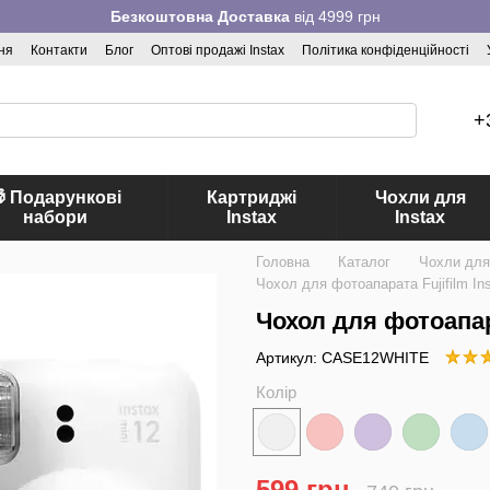
Безкоштовна Доставка
від 4999 грн
ня
Контакти
Блог
Оптові продажі Instax
Політика конфіденційності
+
 Подарункові
Картриджі
Чохли для
набори
Instax
Instax
Головна
Каталог
Чохли для
Чохол для фотоапарата Fujifilm Ins
Чохол для фотоапара
Артикул: CASE12WHITE
Колір
599 грн