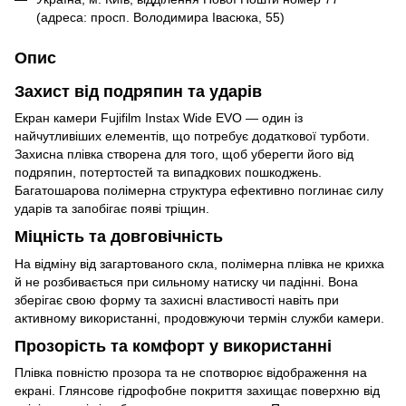
(адреса: просп. Володимира Івасюка, 55)
Опис
Захист від подряпин та ударів
Екран камери Fujifilm Instax Wide EVO — один із
найчутливіших елементів, що потребує додаткової турботи.
Захисна плівка створена для того, щоб уберегти його від
подряпин, потертостей та випадкових пошкоджень.
Багатошарова полімерна структура ефективно поглинає силу
ударів та запобігає появі тріщин.
Міцність та довговічність
На відміну від загартованого скла, полімерна плівка не крихка
й не розбивається при сильному натиску чи падінні. Вона
зберігає свою форму та захисні властивості навіть при
активному використанні, продовжуючи термін служби камери.
Прозорість та комфорт у використанні
Плівка повністю прозора та не спотворює відображення на
екрані. Глянсове гідрофобне покриття захищає поверхню від