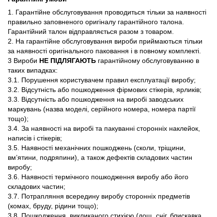
1. Гарантійне обслуговування проводиться тільки за наявності
правильно заповненого оригіналу гарантійного талона.
Гарантійний талон відправляється разом з товаром.
2. На гарантійне обслуговування вироби приймаються тільки
за наявності оригінального паковання і в повному комплекті.
3 Вироби
НЕ ПІДЛЯГАЮТЬ
гарантійному обслуговуванню в
таких випадках:
3.1. Порушення користувачем правил експлуатації виробу;
3.2. Відсутність або пошкодження фірмових стікерів, ярликів;
3.3. Відсутність або пошкодження на виробі заводських
маркувань (назва моделі, серійного номера, номера партії
тощо);
3.4. За наявності на виробі та пакуванні сторонніх наклейок,
написів і стікерів;
3.5. Наявності механічних пошкоджень (сколи, тріщини,
вм’ятини, подряпини), а також дефектів складових частин
виробу;
3.6. Наявності термічного пошкодження виробу або його
складових частин;
3.7. Потрапляння всередину виробу сторонніх предметів
(комах, бруду, рідини тощо);
3.8. Пошкодження, викликаного стихією (дощ, сніг, блискавка,