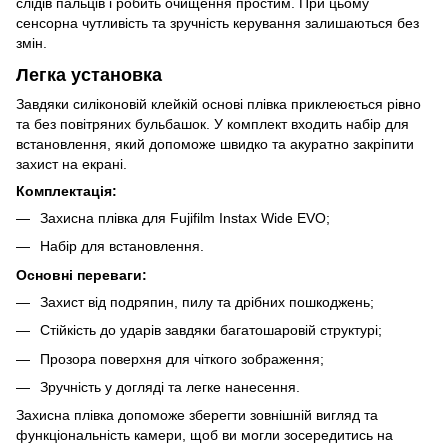
слідів пальців і робить очищення простим. При цьому
сенсорна чутливість та зручність керування залишаються без
змін.
Легка установка
Завдяки силіконовій клейкій основі плівка приклеюється рівно
та без повітряних бульбашок. У комплект входить набір для
встановлення, який допоможе швидко та акуратно закріпити
захист на екрані.
Комплектація:
Захисна плівка для Fujifilm Instax Wide EVO;
Набір для встановлення.
Основні переваги:
Захист від подряпин, пилу та дрібних пошкоджень;
Стійкість до ударів завдяки багатошаровій структурі;
Прозора поверхня для чіткого зображення;
Зручність у догляді та легке нанесення.
Захисна плівка допоможе зберегти зовнішній вигляд та
функціональність камери, щоб ви могли зосередитись на