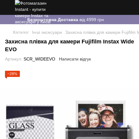
Безкоштовна Доставка
від 4999 грн
Каталог
Інші аксесуари
Захисна плівка для камери Fujifilm 
Захисна плівка для камери Fujifilm Instax Wide
EVO
Артикул:
SCR_WIDEEVO
Написати відгук
−28%