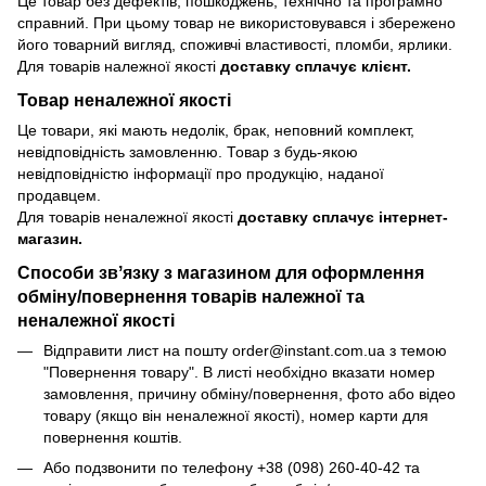
Це товар без дефектів, пошкоджень, технічно та програмно
справний. При цьому товар не використовувався і збережено
його товарний вигляд, споживчі властивості, пломби, ярлики.
Для товарів належної якості
доставку сплачує клієнт.
Товар неналежної якості
Це товари, які мають недолік, брак, неповний комплект,
невідповідність замовленню. Товар з будь-якою
невідповідністю інформації про продукцію, наданої
продавцем.
Для товарів неналежної якості
доставку сплачує інтернет-
магазин.
Способи звʼязку з магазином для оформлення
обміну/повернення товарів належної та
неналежної якості
Відправити лист на пошту order@instant.com.ua з темою
"Повернення товару". В листі необхідно вказати номер
замовлення, причину обміну/повернення, фото або відео
товару (якщо він неналежної якості), номер карти для
повернення коштів.
Або подзвонити по телефону +38 (098) 260-40-42 та