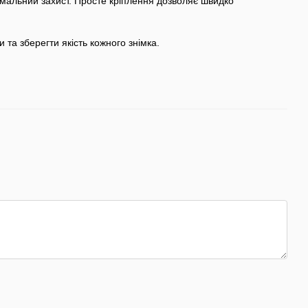
симальний захист. Просте кріплення дозволяє швидко
 та зберегти якість кожного знімка.