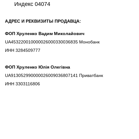
Индекс 04074
АДРЕС И РЕКВИЗИТЫ ПРОДАВЦА:
ФОП
Хруленко Вадим Миколайович
UA453220010000026000330036835 Монобанк
ИНН 3284509777
ФОП Хруленко Юлія Олегівна
UA913052990000026009036807141 Приватбанк
ИНН 3303116806