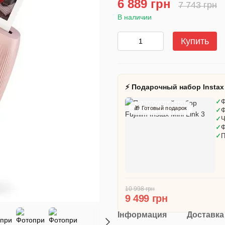
6 889 грн
7 743 грн
В наличии
Купить
⚡ Подарочный набор Instax 
✓
Ф
🎁 Готовый подарок
✓
Ф
✓
Ч
✓
Ф
✓
П
10 998 грн
9 499 грн
Інформация
Доставка