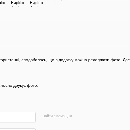
икористанні, сподобалось, що в додатку можна редагувати фото. До
якісно друкує фото.
Войти с помощью