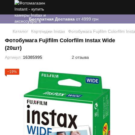
Бесплатная Доставка
от 4999 грн
Каталог
Картриджи Instax
Фотобумага Fujifilm Colorfilm Inst
Фотобумага Fujifilm Colorfilm Instax Wide
(20шт)
Артикул:
16385995
2 отзыва
−19%