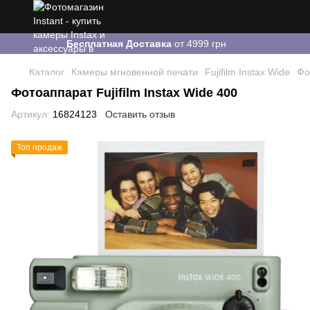
Бесплатная Доставка
от 4999 грн
Каталог
Камеры мгновенной печати
Fujifilm Instax Wide
Фо
Фотоаппарат Fujifilm Instax Wide 400
Артикул:
16824123
Оставить отзыв
Топ продаж