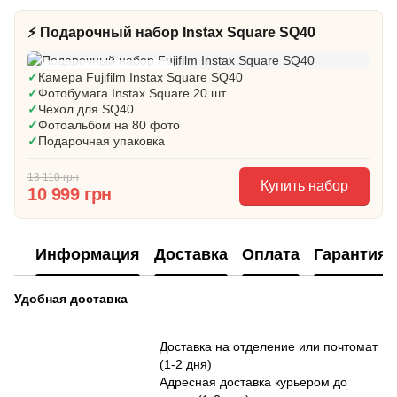
⚡ Подарочный набор Instax Square SQ40
🎁 Готовый подарок
✓
Камера Fujifilm Instax Square SQ40
✓
Фотобумага Instax Square 20 шт.
✓
Чехол для SQ40
✓
Фотоальбом на 80 фото
✓
Подарочная упаковка
13 110 грн
Купить набор
10 999 грн
Информация
Доставка
Оплата
Гарантия
Удобная доставка
Доставка на отделение или почтомат
(1-2 дня)
Адресная доставка курьером до