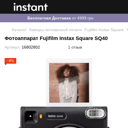
Бесплатная Доставка
от 4999 грн
Каталог
Камеры мгновенной печати
Fujifilm Instax Square
Фотоаппарат Fujifilm Instax Square SQ40
Артикул:
16802802
1 отзыв
−9%