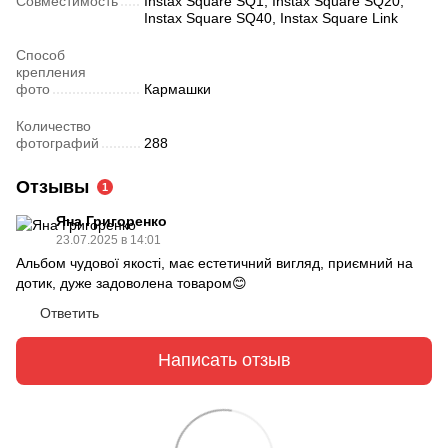
Совместимость
Instax Square SQ1, Instax Square SQ20,
Instax Square SQ40, Instax Square Link
Способ
крепления
фото
Кармашки
Количество
фотографий
288
Отзывы
1
Яна Григоренко
23.07.2025 в 14:01
Альбом чудової якості, має естетичний вигляд, приємний на
дотик, дуже задоволена товаром😊
Ответить
Написать отзыв