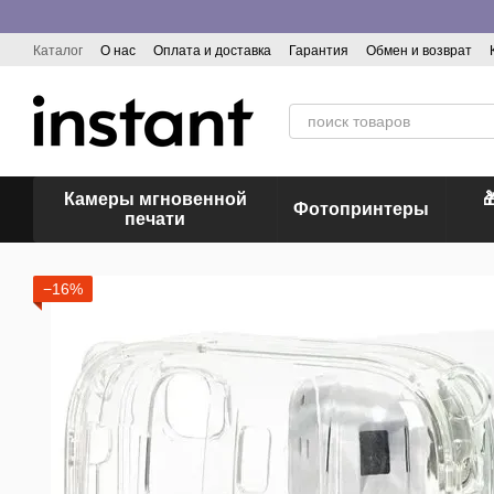
Перейти к основному контенту
Каталог
О нас
Оплата и доставка
Гарантия
Обмен и возврат
Отзывы о магазине
Камеры мгновенной

Фотопринтеры
печати
−16%