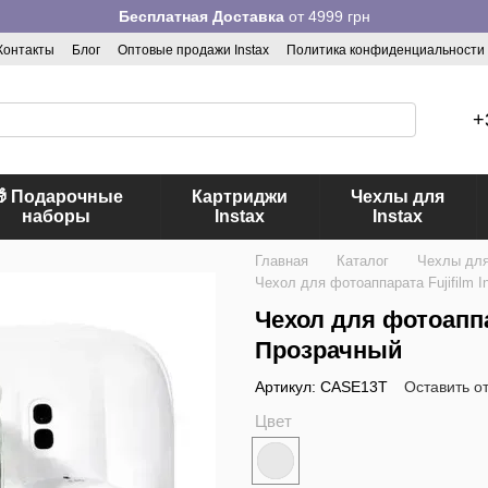
Бесплатная Доставка
от 4999 грн
Контакты
Блог
Оптовые продажи Instax
Политика конфиденциальности
+
 Подарочные
Картриджи
Чехлы для
наборы
Instax
Instax
Главная
Каталог
Чехлы для
Чехол для фотоаппарата Fujifilm I
Чехол для фотоаппар
Прозрачный
Артикул: CASE13T
Оставить о
Цвет