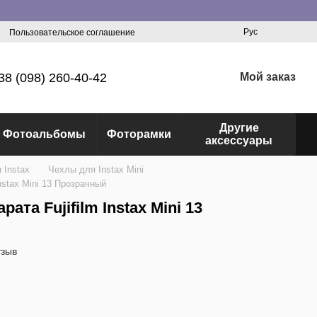
Рус
Пользовательское соглашение
38 (098) 260-40-42
Мой заказ
Другие
Фотоальбомы
Фоторамки
аксессуары
 Instax
Чехлы для Instax Mini
nstax Mini 13 Прозрачный
ата Fujifilm Instax Mini 13
тзыв