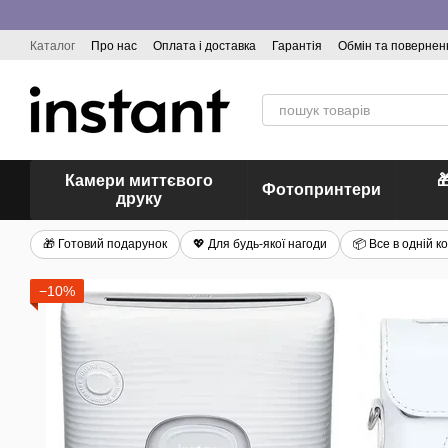
Перейти до основного контенту
Каталог
Про нас
Оплата і доставка
Гарантія
Обмін та повернен
Відгуки про магазин
Камери миттєвого

Фотопринтери
друку
🎁 Готовий подарунок
💖 Для будь-якої нагоди
📦 Все в одній к
−10%