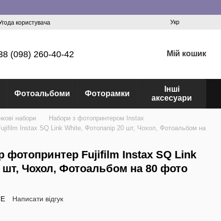
Укр
Угода користувача
38 (098) 260-40-42
Мій кошик
Інші
Фотоальбоми
Фоторамки
аксесуари
нкові набори
Набори з фотопринтером Instax
jifilm Instax SQ Link White, Фотопапір 20 шт, Чохол, Фотоальбом на
 фотопринтер Fujifilm Instax SQ Link
0 шт, Чохол, Фотоальбом на 80 фото
TE
Написати відгук