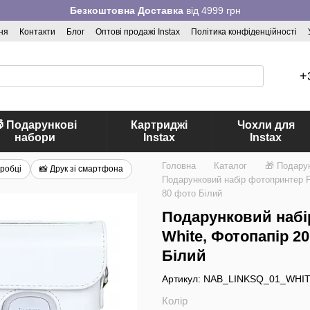
Безкоштовна Доставка
від 4999 грн
ня
Контакти
Блог
Оптові продажі Instax
Політика конфіденційності
+
 Подарункові
Картриджі
Чохли для
набори
Instax
Instax
Головна
Каталог
🎁 Подару
оробці
📸 Друк зі смартфона
Подарунковий набір фотопринтер Fu
80 фото Білий
Подарунковий набір
White, Фотопапір 2
Білий
Артикул: NAB_LINKSQ_01_WHI
Колір