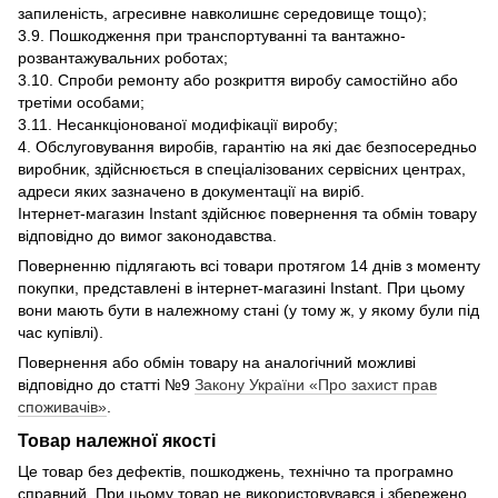
запиленість, агресивне навколишнє середовище тощо);
3.9. Пошкодження при транспортуванні та вантажно-
розвантажувальних роботах;
3.10. Спроби ремонту або розкриття виробу самостійно або
третіми особами;
3.11. Несанкціонованої модифікації виробу;
4. Обслуговування виробів, гарантію на які дає безпосередньо
виробник, здійснюється в спеціалізованих сервісних центрах,
адреси яких зазначено в документації на виріб.
Інтернет-магазин Instant здійснює повернення та обмін товару
відповідно до вимог законодавства.
Поверненню підлягають всі товари протягом 14 днів з моменту
покупки, представлені в інтернет-магазині Instant. При цьому
вони мають бути в належному стані (у тому ж, у якому були під
час купівлі).
Повернення або обмін товару на аналогічний можливі
відповідно до статті №9
Закону України «Про захист прав
споживачів»
.
Товар належної якості
Це товар без дефектів, пошкоджень, технічно та програмно
справний. При цьому товар не використовувався і збережено