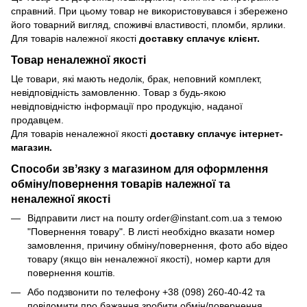
справний. При цьому товар не використовувався і збережено
його товарний вигляд, споживчі властивості, пломби, ярлики.
Для товарів належної якості
доставку сплачує клієнт.
Товар неналежної якості
Це товари, які мають недолік, брак, неповний комплект,
невідповідність замовленню. Товар з будь-якою
невідповідністю інформації про продукцію, наданої
продавцем.
Для товарів неналежної якості
доставку сплачує інтернет-
магазин.
Способи звʼязку з магазином для оформлення
обміну/повернення товарів належної та
неналежної якості
Відправити лист на пошту order@instant.com.ua з темою
"Повернення товару". В листі необхідно вказати номер
замовлення, причину обміну/повернення, фото або відео
товару (якщо він неналежної якості), номер карти для
повернення коштів.
Або подзвонити по телефону +38 (098) 260-40-42 та
повідомити про бажання зробити обмін/повернення