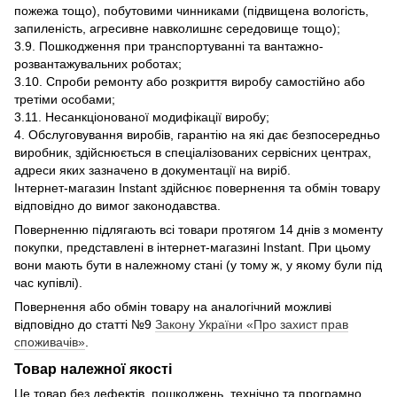
пожежа тощо), побутовими чинниками (підвищена вологість,
запиленість, агресивне навколишнє середовище тощо);
3.9. Пошкодження при транспортуванні та вантажно-
розвантажувальних роботах;
3.10. Спроби ремонту або розкриття виробу самостійно або
третіми особами;
3.11. Несанкціонованої модифікації виробу;
4. Обслуговування виробів, гарантію на які дає безпосередньо
виробник, здійснюється в спеціалізованих сервісних центрах,
адреси яких зазначено в документації на виріб.
Інтернет-магазин Instant здійснює повернення та обмін товару
відповідно до вимог законодавства.
Поверненню підлягають всі товари протягом 14 днів з моменту
покупки, представлені в інтернет-магазині Instant. При цьому
вони мають бути в належному стані (у тому ж, у якому були під
час купівлі).
Повернення або обмін товару на аналогічний можливі
відповідно до статті №9
Закону України «Про захист прав
споживачів»
.
Товар належної якості
Це товар без дефектів, пошкоджень, технічно та програмно