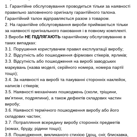
1. Гарантійне обслуговування проводиться тільки за наявності
правильно заповненого оригіналу гарантійного талона.
Гарантійний талон відправляється разом з товаром.
2. На гарантійне обслуговування вироби приймаються тільки
за наявності оригінального паковання і в повному комплекті.
3 Вироби
НЕ ПІДЛЯГАЮТЬ
гарантійному обслуговуванню в
таких випадках:
3.1. Порушення користувачем правил експлуатації виробу;
3.2. Відсутність або пошкодження фірмових стікерів, ярликів;
3.3. Відсутність або пошкодження на виробі заводських
маркувань (назва моделі, серійного номера, номера партії
тощо);
3.4. За наявності на виробі та пакуванні сторонніх наклейок,
написів і стікерів;
3.5. Наявності механічних пошкоджень (сколи, тріщини,
вм’ятини, подряпини), а також дефектів складових частин
виробу;
3.6. Наявності термічного пошкодження виробу або його
складових частин;
3.7. Потрапляння всередину виробу сторонніх предметів
(комах, бруду, рідини тощо);
3.8. Пошкодження, викликаного стихією (дощ, сніг, блискавка,