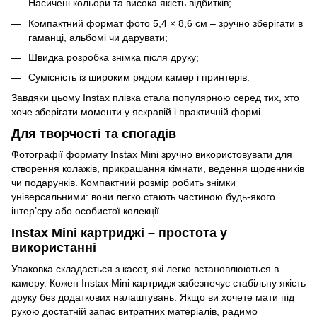
Насичені кольори та висока якість відбитків;
Компактний формат фото 5,4 × 8,6 см – зручно зберігати в
гаманці, альбомі чи дарувати;
Швидка розробка знімка після друку;
Сумісність із широким рядом камер і принтерів.
Завдяки цьому Instax плівка стала популярною серед тих, хто
хоче зберігати моменти у яскравій і практичній формі.
Для творчості та спогадів
Фотографії формату Instax Mini зручно використовувати для
створення колажів, прикрашання кімнати, ведення щоденників
чи подарунків. Компактний розмір робить знімки
універсальними: вони легко стають частиною будь-якого
інтер’єру або особистої колекції.
Instax Mini картриджі – простота у
використанні
Упаковка складається з касет, які легко встановлюються в
камеру. Кожен Instax Mini картридж забезпечує стабільну якість
друку без додаткових налаштувань. Якщо ви хочете мати під
рукою достатній запас витратних матеріалів, радимо