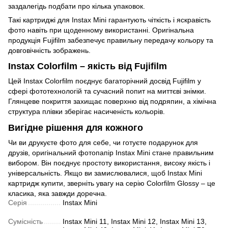
заздалегідь подбати про кілька упаковок.
Такі картриджі для Instax Mini гарантують чіткість і яскравість
фото навіть при щоденному використанні. Оригінальна
продукція Fujifilm забезпечує правильну передачу кольору та
довговічність зображень.
Instax Colorfilm – якість від Fujifilm
Цей Instax Colorfilm поєднує багаторічний досвід Fujifilm у
сфері фототехнологій та сучасний попит на миттєві знімки.
Глянцеве покриття захищає поверхню від подряпин, а хімічна
структура плівки зберігає насиченість кольорів.
Вигідне рішення для кожного
Чи ви друкуєте фото для себе, чи готуєте подарунок для
друзів, оригінальний фотопапір Instax Mini стане правильним
вибором. Він поєднує простоту використання, високу якість і
універсальність. Якщо ви замислювалися, щоб Instax Mini
картридж купити, зверніть увагу на серію Colorfilm Glossy – це
класика, яка завжди доречна.
Серія
Instax Mini
Сумісність
Instax Mini 11, Instax Mini 12, Instax Mini 13,