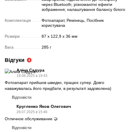
через Bluetooth; різноманітні ефекти
зображення; налаштування балансу білого
Комплектація
Фотоапарат, Ремінець, Посібник
користувача
Розміри
87 х 122,9 х 36 мм
Вага
285 г
Відгуки
4
Аліна Садура
19.08.2025 в 19:43
Фотоапарат прийшов швидко, працює супер. Довго
наважувалась його придбати, в результаті задоволена)
Відповісти
Кругленко Яков Олегович
28.07.2025 в 15:46
Отличное обслуживание 🤝
Відповісти