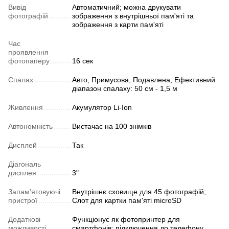
Вивід
Автоматичний; можна друкувати
фотографій
зображення з внутрішньої пам'яті та
зображення з карти пам'яті
Час
проявлення
фотопаперу
16 сек
Спалах
Авто, Примусова, Подавлена, Ефективний
діапазон спалаху: 50 см - 1,5 м
Живлення
Акумулятор Li-Ion
Автономність
Вистачає на 100 знімків
Дисплей
Так
Діагональ
дисплея
3"
Запам'ятовуючі
Внутрішнє сховище для 45 фотографій;
пристрої
Слот для картки пам'яті microSD
Додаткові
Функціонує як фотопринтер для
можливості
смартфонів; підключення до телефону