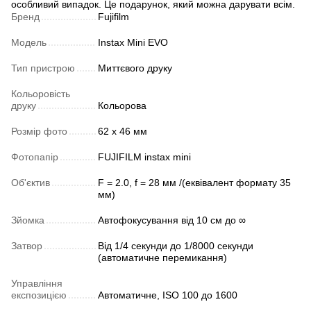
особливий випадок. Це подарунок, який можна дарувати всім.
Бренд
Fujifilm
Модель
Instax Mini EVO
Тип пристрою
Миттєвого друку
Кольоровість
друку
Кольорова
Розмір фото
62 x 46 мм
Фотопапір
FUJIFILM instax mini
Об'єктив
F = 2.0, f = 28 мм /(еквівалент формату 35
мм)
Зйомка
Автофокусування від 10 см до ∞
Затвор
Від 1/4 секунди до 1/8000 секунди
(автоматичне перемикання)
Управління
експозицією
Автоматичне, ISO 100 до 1600