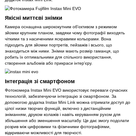
Якісні миттєві знімки
Камера оснащена ширококутним об'єктивом з режимом
зйомки крупним планом, завдяки чому фотографії виходять
чіткими та з насиченими яскравими кольорами. Вона
підходить для зйомки портретів, пейзажів і всього, що
знаходиться між ними. Знімки мають розмір гаманця, що
робить їх оптимальними для спільного використання,
створення альбомів або прикраси інтер'єру.
Інтеграція зі смартфоном
Фотокомера Instax Mini EVO використовує переваги сучасних
технологій, забезпечуючи інтеграцію зі смартфоном. За
допомогою додатка Instax Mini Link можна отримати доступ до
цілої низки творчих функцій, включно з дистанційним
зніманням, друком колажів і навіть керуванням рухом для
збільшення або зменшення масштабу. Це дає змогу подолати
розрив між цифровими та фізичними фотографіями,
відкриваючи можливості для творчості.