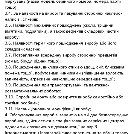
маркувань (назва моделі, серійного номера, номера партії
тощо);
3.4. За наявності на виробі та пакуванні сторонніх наклейок,
написів і стікерів;
3.5. Наявності механічних пошкоджень (сколи, тріщини,
вм’ятини, подряпини), а також дефектів складових частин
виробу;
3.6. Наявності термічного пошкодження виробу або його
складових частин;
3.7. Потрапляння всередину виробу сторонніх предметів
(комах, бруду, рідини тощо);
3.8. Пошкодження, викликаного стихією (дощ, сніг, блискавка,
пожежа тощо), побутовими чинниками (підвищена вологість,
запиленість, агресивне навколишнє середовище тощо);
3.9. Пошкодження при транспортуванні та вантажно-
розвантажувальних роботах;
3.10. Спроби ремонту або розкриття виробу самостійно або
третіми особами;
3.11. Несанкціонованої модифікації виробу;
4. Обслуговування виробів, гарантію на які дає безпосередньо
виробник, здійснюється в спеціалізованих сервісних центрах,
адреси яких зазначено в документації на виріб.
Інтернет-магазин Instant здійснює повернення та обмін товару