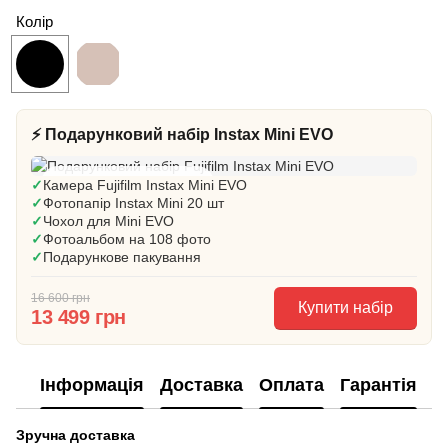
Колір
⚡ Подарунковий набір Instax Mini EVO
🎁 Готовий подарунок
✓
Камера Fujifilm Instax Mini EVO
✓
Фотопапір Instax Mini 20 шт
✓
Чохол для Mini EVO
✓
Фотоальбом на 108 фото
✓
Подарункове пакування
16 600 грн
Купити набір
13 499 грн
Інформація
Доставка
Оплата
Гарантія
П
Зручна доставка