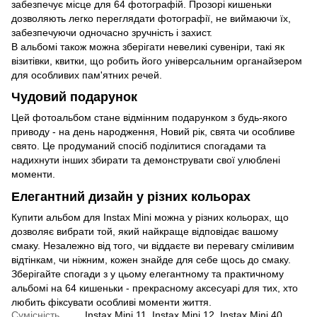
забезпечує місце для 64 фотографій. Прозорі кишеньки
дозволяють легко переглядати фотографії, не виймаючи їх,
забезпечуючи одночасно зручність і захист.
В альбомі також можна зберігати невеликі сувеніри, такі як
візитівки, квитки, що робить його універсальним органайзером
для особливих пам'ятних речей.
Чудовий подарунок
Цей фотоальбом стане відмінним подарунком з будь-якого
приводу - на день народження, Новий рік, свята чи особливе
свято. Це продуманий спосіб поділитися спогадами та
надихнути інших збирати та демонструвати свої улюблені
моменти.
Елегантний дизайн у різних кольорах
Купити альбом для Instax Mini можна у різних кольорах, що
дозволяє вибрати той, який найкраще відповідає вашому
смаку. Незалежно від того, чи віддаєте ви перевагу сміливим
відтінкам, чи ніжним, кожен знайде для себе щось до смаку.
Зберігайте спогади з у цьому елегантному та практичному
альбомі на 64 кишеньки - прекрасному аксесуарі для тих, хто
любить фіксувати особливі моменти життя.
Сумісність
Instax Mini 11, Instax Mini 12, Instax Mini 40,