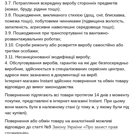
3.7. Потрапляння всередину виробу сторонніх предметів
(комах, бруду, рідини тощо);
3.8. Пошкодження, викликаного стихією (дощ, сніг, блискавка,
пожежа тощо), побутовими чинниками (підвищена вологість,
запиленість, агресивне навколишнє середовище тощо);
3.9. Пошкодження при транспортуванні та вантажно-
розвантажувальних роботах;
3.10. Спроби ремонту або розкриття виробу самостійно або
третіми особами;
3.11. Несанкціонованої модифікації виробу;
4. Обслуговування виробів, гарантію на які дає безпосередньо
виробник, здійснюється в спеціалізованих сервісних центрах,
адреси яких зазначено в документації на виріб.
Інтернет-магазин Instant здійснює повернення та обмін товару
відповідно до вимог законодавства.
Поверненню підлягають всі товари протягом 14 днів з моменту
покупки, представлені в інтернет-магазині Instant. При цьому
вони мають бути в належному стані (у тому ж, у якому були під
час купівлі).
Повернення або обмін товару на аналогічний можливі
відповідно до статті №9
Закону України «Про захист прав
споживачів»
.