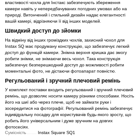
властивості чохла для Інстакс забезпечують збереження
камери навіть у непередбачуваних погодних умовах або на
природі. Витончений і стильний дизайн надає елегантності
вашій камері, відрізняючи її від інших моделей.
Швидкий доступ до зйомки
На відміну від інших громіздких чохлів, захисний чохол для
Instax SQ має продуману конструкцію, що забезпечує легкий
доступ до функцій камери. Знімна верхня кришка дає змогу
робити знімки, не знімаючи весь чохол. Така конструкція
забезпечує безперешкодний доступ до можливості робити
моментальні фото, не дістаючи фотоапарат повністю.
Регульований і зручний плечовий ремінь
У комплект поставки входить регульований і зручний плечовий
ремінь, що дозволяє носити камеру різними способами. Носіть
його на шиї або через плече, щоб не займати руки і
зосередитися на фотографії. Регульований ремінь забезпечує
індивідуальну посадку для користувачів будь-якого зросту, що
робить його універсальним і дуже зручним на довгих
фотосесіях.
Сумісність
Instax Square SQ1