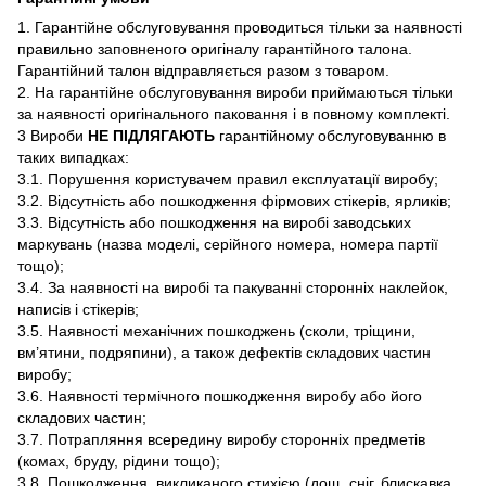
1. Гарантійне обслуговування проводиться тільки за наявності
правильно заповненого оригіналу гарантійного талона.
Гарантійний талон відправляється разом з товаром.
2. На гарантійне обслуговування вироби приймаються тільки
за наявності оригінального паковання і в повному комплекті.
3 Вироби
НЕ ПІДЛЯГАЮТЬ
гарантійному обслуговуванню в
таких випадках:
3.1. Порушення користувачем правил експлуатації виробу;
3.2. Відсутність або пошкодження фірмових стікерів, ярликів;
3.3. Відсутність або пошкодження на виробі заводських
маркувань (назва моделі, серійного номера, номера партії
тощо);
3.4. За наявності на виробі та пакуванні сторонніх наклейок,
написів і стікерів;
3.5. Наявності механічних пошкоджень (сколи, тріщини,
вм’ятини, подряпини), а також дефектів складових частин
виробу;
3.6. Наявності термічного пошкодження виробу або його
складових частин;
3.7. Потрапляння всередину виробу сторонніх предметів
(комах, бруду, рідини тощо);
3.8. Пошкодження, викликаного стихією (дощ, сніг, блискавка,