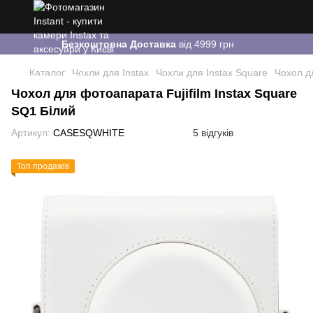
Безкоштовна Доставка
від 4999 грн
Каталог
Чохли для Instax
Чохли для Instax Square
Чохол д
Чохол для фотоапарата Fujifilm Instax Square
SQ1 Білий
Артикул:
CASESQWHITE
5 відгуків
Топ продажів