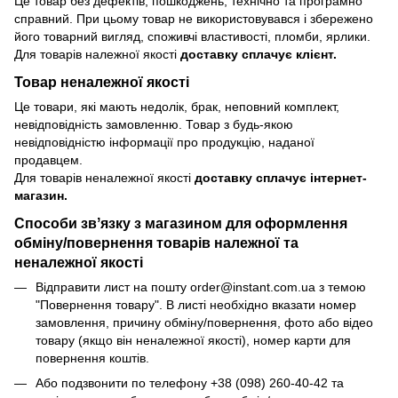
Це товар без дефектів, пошкоджень, технічно та програмно
справний. При цьому товар не використовувався і збережено
його товарний вигляд, споживчі властивості, пломби, ярлики.
Для товарів належної якості
доставку сплачує клієнт.
Товар неналежної якості
Це товари, які мають недолік, брак, неповний комплект,
невідповідність замовленню. Товар з будь-якою
невідповідністю інформації про продукцію, наданої
продавцем.
Для товарів неналежної якості
доставку сплачує інтернет-
магазин.
Способи звʼязку з магазином для оформлення
обміну/повернення товарів належної та
неналежної якості
Відправити лист на пошту order@instant.com.ua з темою
"Повернення товару". В листі необхідно вказати номер
замовлення, причину обміну/повернення, фото або відео
товару (якщо він неналежної якості), номер карти для
повернення коштів.
Або подзвонити по телефону +38 (098) 260-40-42 та