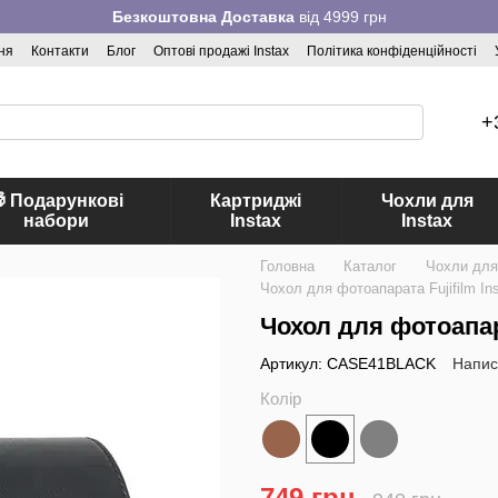
Безкоштовна Доставка
від 4999 грн
ня
Контакти
Блог
Оптові продажі Instax
Політика конфіденційності
+
 Подарункові
Картриджі
Чохли для
набори
Instax
Instax
Головна
Каталог
Чохли для
Чохол для фотоапарата Fujifilm In
Чохол для фотоапара
Артикул: CASE41BLACK
Напис
Колір
749 грн