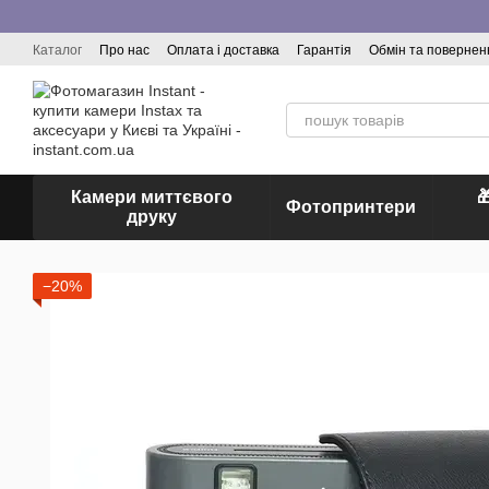
Перейти до основного контенту
Каталог
Про нас
Оплата і доставка
Гарантія
Обмін та повернен
Відгуки про магазин
Камери миттєвого

Фотопринтери
друку
−20%