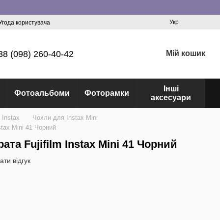
Укр
Угода користувача
38 (098) 260-40-42
Мій кошик
Інші
Фотоальбоми
Фоторамки
аксесуари
 Instax
Чохли для Instax Mini
stax Mini 41 Чорний
та Fujifilm Instax Mini 41 Чорний
ати відгук